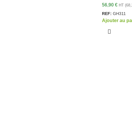
56,90
€
HT (
68
REF:
GH311
Ajouter au pa