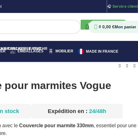
t
🎧
Service client
RECHERCHER
0,00
€
0
HER
EMBALLAGES
MOBILIER
MADE IN FRANCE
e pour marmites Vogue
n stock
Expédition en :
24/48h
n avec le
Couvercle pour marmite 330mm
, essentiel pour une
pre.