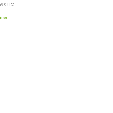
,28
€
TTC)
nier