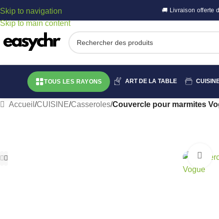
Skip to navigation
🚚 Livraison offert
Skip to main content
ART DE LA TABLE
CUISIN
TOUS LES RAYONS
Accueil
/
CUISINE
/
Casseroles
/
Couvercle pour marmites V
C