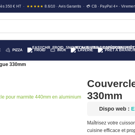
e dès 350 € HT ·
★★★★★
8.6/10 · Avis Garantis · 💳 CB · PayPal 4× · Viremen
E
PIZZA
FROID
INOX
LAVERIE
PRÊT A BRANC
ogue 330mm
Couvercl
330mm
liquez pour agrandir
Dispo web :
E
Maîtrisez votre cuisso
cuisine efficace et pro