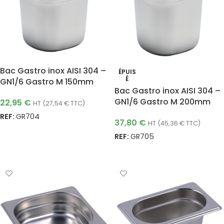
Bac Gastro inox AISI 304 –
ÉPUIS
É
GN1/6 Gastro M 150mm
Bac Gastro inox AISI 304 –
GN1/6 Gastro M 200mm
22,95
€
HT (
27,54
€
TTC)
REF:
GR704
37,80
€
HT (
45,36
€
TTC)
AJOUTER AU PANIER
REF:
GR705
LIRE LA SUITE