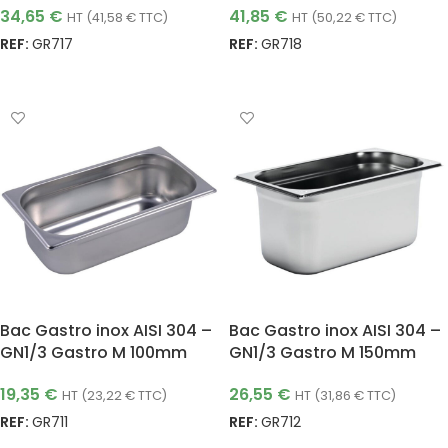
34,65
€
41,85
€
HT (
41,58
€
TTC)
HT (
50,22
€
TTC)
REF:
GR717
REF:
GR718
AJOUTER AU PANIER
AJOUTER AU PANIER
Bac Gastro inox AISI 304 –
Bac Gastro inox AISI 304 –
GN1/3 Gastro M 100mm
GN1/3 Gastro M 150mm
19,35
€
26,55
€
HT (
23,22
€
TTC)
HT (
31,86
€
TTC)
REF:
GR711
REF:
GR712