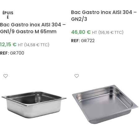
Bac Gastro inox AISI 304 –
ÉPUIS
É
GN2/3
Bac Gastro inox AISI 304 –
GN1/9 Gastro M 65mm
46,80
€
HT (
56,16
€
TTC)
REF:
GR722
12,15
€
HT (
14,58
€
TTC)
AJOUTER AU PANIER
REF:
GR700
LIRE LA SUITE