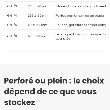
GN 1/3
325 x 176 mm
Vitrines, buffets à compartiments
GN 1/4
265 x 162 mm
Petites portions, mise en place
GN 1/6
176 x 162 mm
Sauces, garnitures, format compa
Le plus petit format, condiments, t
GN 1/9
176 x 108 mm
quantités
Perforé ou plein : le choix
dépend de ce que vous
stockez