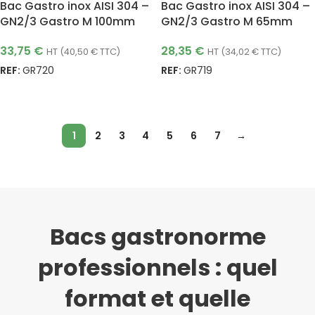
Bac Gastro inox AISI 304 –
Bac Gastro inox AISI 304 –
1 avis
GN2/3 Gastro M 100mm
GN2/3 Gastro M 65mm
33,75
€
28,35
€
HT (
40,50
€
TTC)
HT (
34,02
€
TTC)
REF:
GR720
REF:
GR719
AJOUTER AU PANIER
AJOUTER AU PANIER
1
2
3
4
5
6
7
→
Bacs gastronorme
professionnels : quel
format et quelle