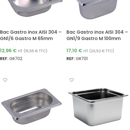
Bac Gastro inox AISI 304 –
Bac Gastro inox AISI 304 –
GN1/6 Gastro M 65mm
GN1/9 Gastro M 100mm
12,96
€
17,10
€
HT (
15,55
€
TTC)
HT (
20,52
€
TTC)
REF:
GR702
REF:
GR701
AJOUTER AU PANIER
AJOUTER AU PANIER