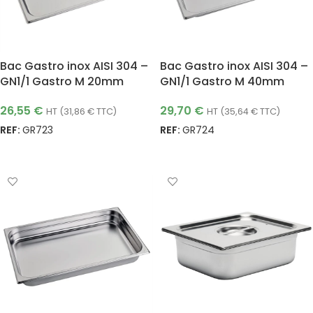
Bac Gastro inox AISI 304 –
Bac Gastro inox AISI 304 –
GN1/1 Gastro M 20mm
GN1/1 Gastro M 40mm
26,55
€
29,70
€
HT (
31,86
€
TTC)
HT (
35,64
€
TTC)
REF:
GR723
REF:
GR724
AJOUTER AU PANIER
AJOUTER AU PANIER