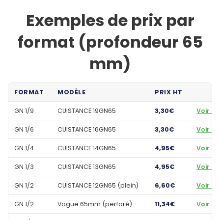
Exemples de prix par
format (profondeur 65
mm)
FORMAT
MODÈLE
PRIX HT
GN 1/9
CUISTANCE 19GN65
3,30€
Voir le
GN 1/6
CUISTANCE 16GN65
3,30€
Voir le
GN 1/4
CUISTANCE 14GN65
4,95€
Voir le
GN 1/3
CUISTANCE 13GN65
4,95€
Voir le
GN 1/2
CUISTANCE 12GN65 (plein)
6,60€
Voir le
GN 1/2
Vogue 65mm (perforé)
11,34€
Voir le