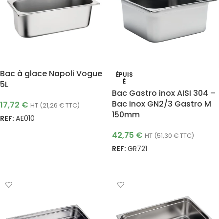
profondeurs (20 à 200 mm), nos bacs s’adaptent à tous
les usages : stockage, cuisson, préparation ou service.
Modulables, empilables et résistants aux températures
extrêmes, ils optimisent l’espace de vos cuisines tout en
assurant une traçabilité et une conservation des
aliments irréprochables. Choisissez la qualité
Bac à glace Napoli Vogue
ÉPUIS
professionnelle avec Easychr.
É
5L
Bac Gastro inox AISI 304 –
Bac inox GN2/3 Gastro M
17,72
€
HT (
21,26
€
TTC)
150mm
REF:
AE010
AJOUTER AU PANIER
42,75
€
HT (
51,30
€
TTC)
REF:
GR721
LIRE LA SUITE