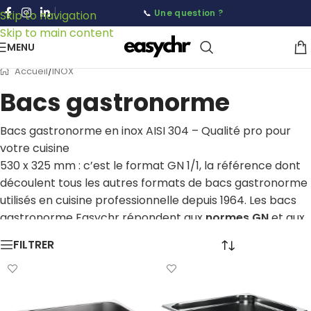
📞
Une question ?
Skip to navigation
Skip to main content
MENU
/
INOX
Accueil
Bacs gastronorme
Bacs gastronorme en inox AISI 304 – Qualité pro pour
votre cuisine
530 x 325 mm : c’est le format GN 1/1, la référence dont
découlent tous les autres formats de bacs gastronorme
utilisés en cuisine professionnelle depuis 1964. Les bacs
gastronorme Easychr répondent aux
normes GN
et aux
exigences des professionnels de la restauration.
FILTRER
Fabriqués en
acier inoxydable AISI 304
ou en plastique
alimentaire sans BPA, ils garantissent hygiène,
robustesse et longévité. Disponibles dans une grande
variété de formats (GN1/1, GN1/2, GN1/3, etc.) et