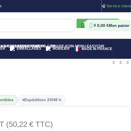
t
🎧
Service client
RECHERCHER
0,00
€
0
HER
EMBALLAGES
MOBILIER
MADE IN FRANCE
onibles
Expédition 24/48 h
T (
50,22
€
TTC)