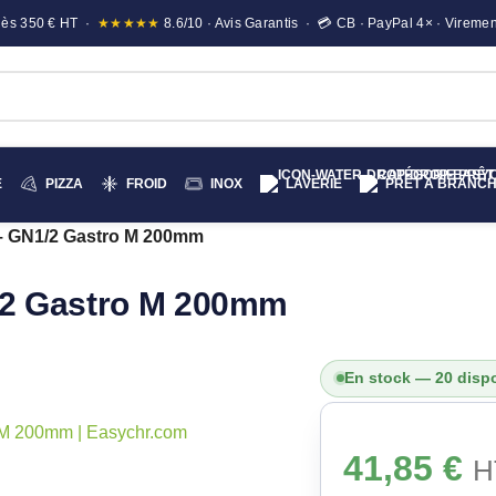
e dès 350 € HT ·
★★★★★
8.6/10 · Avis Garantis · 💳 CB · PayPal 4× · Viremen
E
PIZZA
FROID
INOX
LAVERIE
PRÊT A BRANC
 – GN1/2 Gastro M 200mm
1/2 Gastro M 200mm
En stock — 20 disp
41,85
€
H