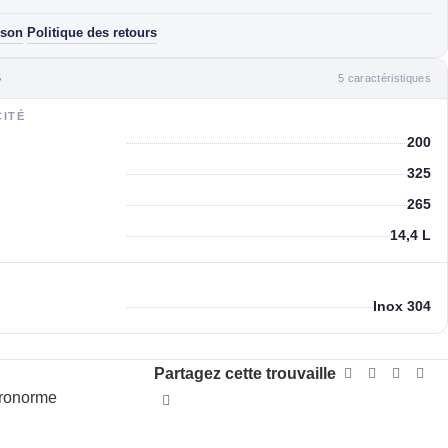
ison
Politique des retours
·
5 caractéristiques
S
CITÉ
200
325
265
14,4 L
Inox 304
Partagez cette trouvaille
tronorme