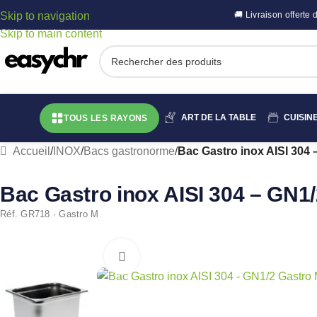
Skip to navigation
🚚 Livraison offert
Skip to main content
ART DE LA TABLE
CUISIN
TOUS LES RAYONS
Accueil
/
INOX
/
Bacs gastronorme
/
Bac Gastro inox AISI 304
Bac Gastro inox AISI 304 – GN
Réf. GR718 · Gastro M
Cliquez pour agrandir