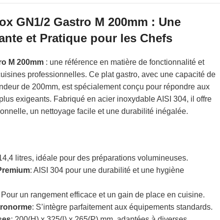
Inox GN1/2 Gastro M 200mm : Une
ante et Pratique pour les Chefs
tro M 200mm
: une référence en matière de fonctionnalité et
cuisines professionnelles. Ce plat gastro, avec une capacité de
ofondeur de 200mm, est spécialement conçu pour répondre aux
plus exigeants. Fabriqué en acier inoxydable AISI 304, il offre
onnelle, un nettoyage facile et une durabilité inégalée.
 14,4 litres, idéale pour des préparations volumineuses.
 Premium
: AISI 304 pour une durabilité et une hygiène
: Pour un rangement efficace et un gain de place en cuisine.
tronorme
: S’intègre parfaitement aux équipements standards.
ses
: 200(H) x 325(l) x 265(P) mm, adaptées à diverses