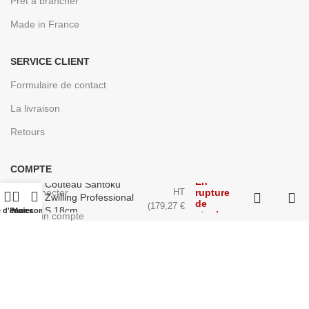
Prêt à brancher
Made in France
SERVICE CLIENT
Formulaire de contact
La livraison
Retours
COMPTE
149,39
€
En
Couteau Santoku
rupture
Se connecter
HT
Zwilling Professional
de
(
179,27
€
S 18cm
e d'envies
Panier
Mon compte
stock
Créer un compte
TTC)
Conçu pour les professionnels de la cuisine | © 2024
EASYCHR