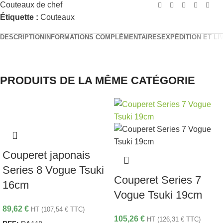
Couteaux de chef
Étiquette :
Couteaux
DESCRIPTION
INFORMATIONS COMPLÉMENTAIRES
EXPÉDITION ET LI
PRODUITS DE LA MÊME CATÉGORIE
Couperet japonais
Series 8 Vogue Tsuki
Couperet Series 7
16cm
Vogue Tsuki 19cm
89,62
€
HT (
107,54
€
TTC)
105,26
€
HT (
126,31
€
TTC)