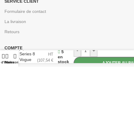
SERVICE CLIENT
Formulaire de contact
La livraison
Retours
Couperet
89,62
€
COMPTE
japonais
-
+
5
Series 8
HT
en
Se connecter
Vogue
(
107,54
€
stock
e d'envies
Panier
Mon compte
AJOUTER AU PA
Tsuki
TTC)
Créer un compte
16cm
Conçu pour les professionnels de la cuisine | © 2024
EASYCHR