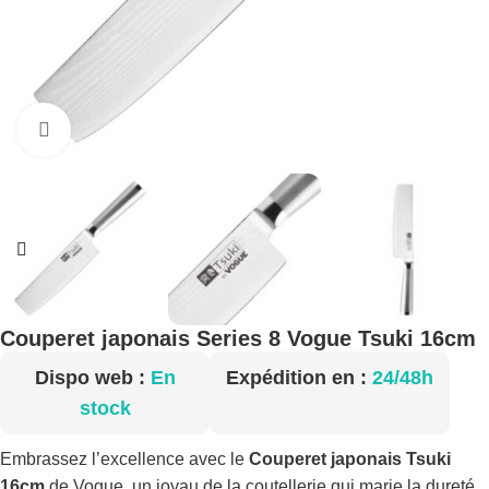
Cliquez pour agrandir
Couperet japonais Series 8 Vogue Tsuki 16cm
Dispo web :
En
Expédition en :
24/48h
stock
Embrassez l’excellence avec le
Couperet japonais Tsuki
16cm
de Vogue, un joyau de la coutellerie qui marie la dureté