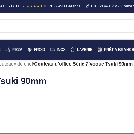
e dès 350 € HT ·
★★★★★
8.6/10 · Avis Garantis · 💳 CB · PayPal 4× · Viremen
E
PIZZA
FROID
INOX
LAVERIE
PRÊT A BRANC
outeaux de chef
/
Couteau d’office Série 7 Vogue Tsuki 90mm
 Tsuki 90mm