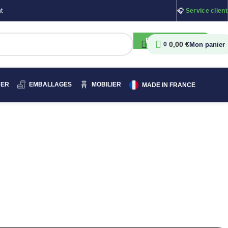
t
🎧
Service client
RECHERCHER
0,00
€
0
HER
EMBALLAGES
MOBILIER
MADE IN FRANCE