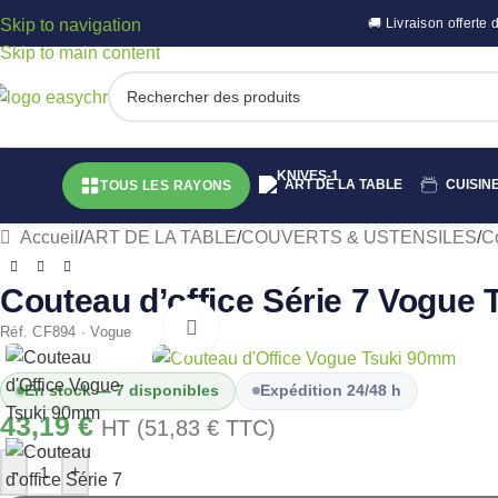
Skip to navigation
🚚 Livraison offert
Skip to main content
ART DE LA TABLE
CUISIN
TOUS LES RAYONS
Accueil
/
ART DE LA TABLE
/
COUVERTS & USTENSILES
/
C
Couteau d’office Série 7 Vogue
Cliquez pour agrandir
Réf. CF894 · Vogue
En stock — 7 disponibles
Expédition 24/48 h
43,19
€
HT (
51,83
€
TTC)
-
+