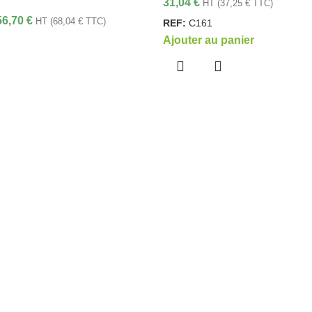
31,04
€
HT (
37,25
€
TTC)
56,70
€
HT (
68,04
€
TTC)
REF:
C161
Ajouter au panier