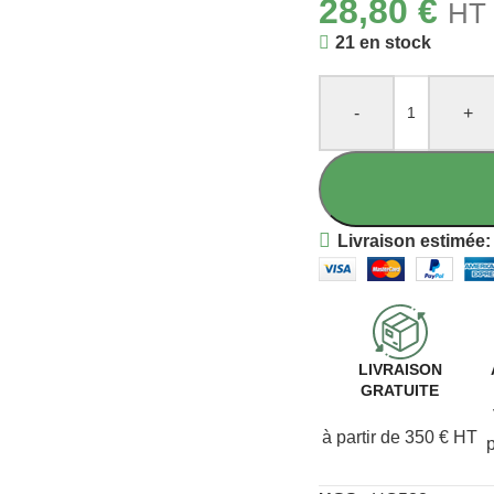
28,80
€
HT 
21 en stock
-
+
Livraison estimée:
LIVRAISON
GRATUITE
à partir de 350 € HT