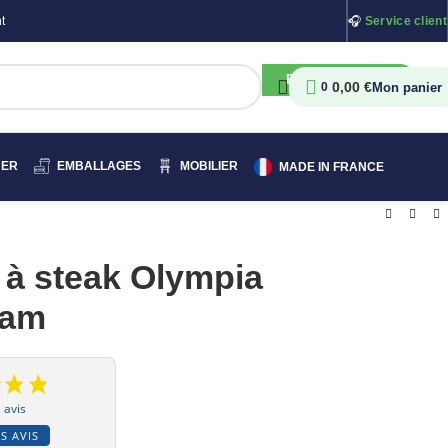
t
🎧
Service client
RECHERCHER
0,00
€
0
HER
EMBALLAGES
MOBILIER
MADE IN FRANCE
à steak Olympia
ham
 avis
S AVIS