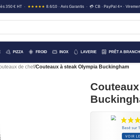
e dès 350 € HT ·
★★★★★
8.6/10 · Avis Garantis · 💳 CB · PayPal 4× · Viremen
E
PIZZA
FROID
INOX
LAVERIE
PRÊT A BRANC
outeaux de chef
/
Couteaux à steak Olympia Buckingham
Couteaux 
Bucking
Basé sur 1
VOIR LE