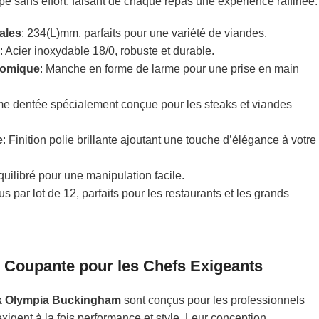
pe sans effort, faisant de chaque repas une expérience raffinée.
ales
: 234(L)mm, parfaits pour une variété de viandes.
e
: Acier inoxydable 18/0, robuste et durable.
nomique
: Manche en forme de larme pour une prise en main
me dentée spécialement conçue pour les steaks et viandes
e
: Finition polie brillante ajoutant une touche d’élégance à votre
quilibré pour une manipulation facile.
us par lot de 12, parfaits pour les restaurants et les grands
 Coupante pour les Chefs Exigeants
k Olympia Buckingham
sont conçus pour les professionnels
exigent à la fois performance et style. Leur conception