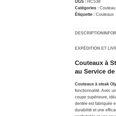
UGS :
HC538
Catégories :
Couteau 
Étiquette :
Couteaux
DESCRIPTION
INFO
EXPÉDITION ET LI
Couteaux à S
au Service de
Couteaux à steak O
fonctionnalité. Avec 
coupe supérieure, idéa
dentée est fabriquée e
durabilité et une effi