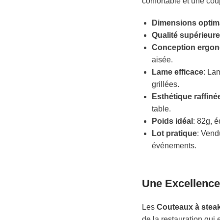
confortable et une cou
Dimensions optim
Qualité supérieur
Conception ergo
aisée.
Lame efficace
: La
grillées.
Esthétique raffiné
table.
Poids idéal
: 82g, é
Lot pratique
: Vend
événements.
Une Excellence
Les
Couteaux à stea
de la restauration qui 