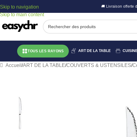
Skip to navigation
🚚 Livraison offert
Skip to main content
ART DE LA TABLE
CUISIN
TOUS LES RAYONS
Accueil
/
ART DE LA TABLE
/
COUVERTS & USTENSILES
/
C