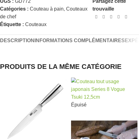
UGS :
GD772
Partagez cette
Catégories :
Couteau à pain
,
Couteaux
trouvaille
de chef
Étiquette :
Couteaux
DESCRIPTION
INFORMATIONS COMPLÉMENTAIRES
EXPÉ
PRODUITS DE LA MÊME CATÉGORIE
Épuisé