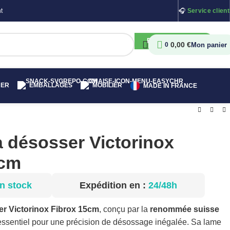
t
🎧
Service client
RECHERCHER
0,00
€
0
HER
EMBALLAGES
MOBILIER
MADE IN FRANCE
 désosser Victorinox
5cm
n stock
Expédition en :
24/48h
er Victorinox Fibrox 15cm
, conçu par la
renommée suisse
il essentiel pour une précision de désossage inégalée. Sa lame