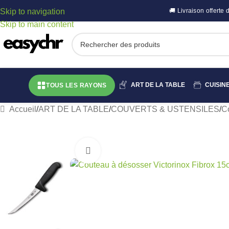
Skip to navigation
🚚 Livraison offert
Skip to main content
ART DE LA TABLE
CUISIN
TOUS LES RAYONS
Accueil
/
ART DE LA TABLE
/
COUVERTS & USTENSILES
/
C
Cliquez pour agrandir