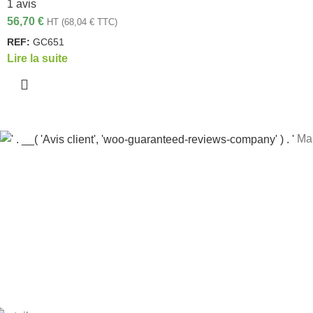
1 avis
56,70
€
HT (
68,04
€
TTC)
REF:
GC651
Lire la suite
Mar