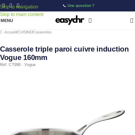
📞
Une question ?
Skip to navigation
Skip to main content
MENU
Accueil
/
CUISINE
/
Casseroles
Casserole triple paroi cuivre induction
Vogue 160mm
Réf. CT998 · Vogue