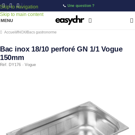
📞
Une question ?
Skip to navigation
Skip to main content
MENU
Accueil
/
INOX
/
Bacs gastronorme
Bac inox 18/10 perforé GN 1/1 Vogue
150mm
Réf. DY176 · Vogue
ÉPUISÉ