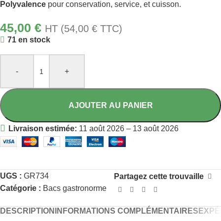
Polyvalence
pour conservation, service, et cuisson.
45,00
€
HT (
54,00
€
TTC)
71 en stock
-
+
AJOUTER AU PANIER
Livraison estimée:
11 août 2026 – 13 août 2026
UGS :
GR734
Partagez cette trouvaille
Catégorie :
Bacs gastronorme
DESCRIPTION
INFORMATIONS COMPLÉMENTAIRES
EXPÉ