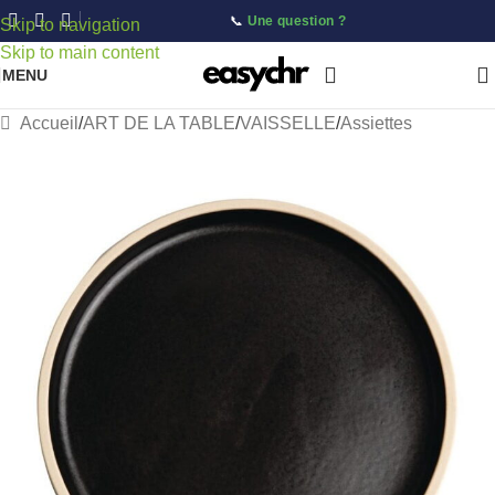
📞
Une question ?
Skip to navigation
Skip to main content
MENU
Accueil
/
ART DE LA TABLE
/
VAISSELLE
/
Assiettes