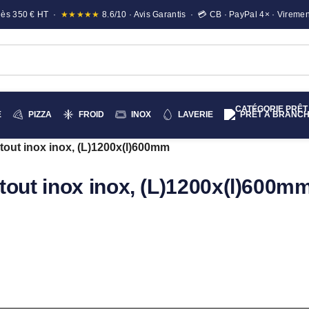
e dès 350 € HT ·
★★★★★
8.6/10 · Avis Garantis · 💳 CB · PayPal 4× · Viremen
E
PIZZA
FROID
INOX
LAVERIE
PRÊT A BRANC
tout inox inox, (L)1200x(l)600mm
tout inox inox, (L)1200x(l)600m