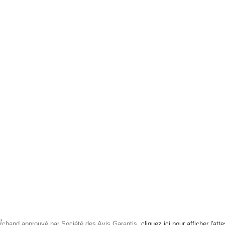
rchand approuvé par Société des Avis Garantis,
cliquez ici pour afficher l'att