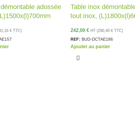
x démontable adossée
Table inox démontabl
 (L)1500x(l)700mm
tout inox, (L)1800x(l
242,00
€
81,16
€
TTC)
HT (
290,40
€
TTC)
AE157
REF:
BUD-DCTAE186
nier
Ajouter au panier