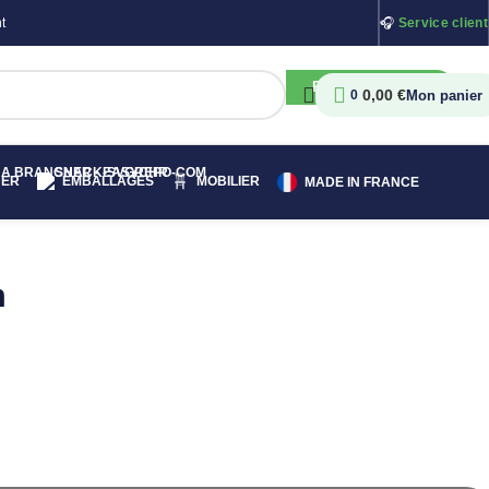
t
🎧
Service client
RECHERCHER
0,00
€
0
HER
EMBALLAGES
MOBILIER
MADE IN FRANCE
m