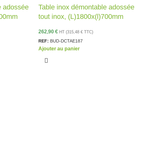
e adossée
Table inox démontable adossée
)600mm
tout inox, (L)1800x(l)700mm
262,90
€
HT (
315,48
€
TTC)
REF:
BUD-DCTAE187
Ajouter au panier