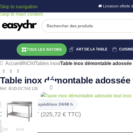
Skip to navigation
🚚 Livraison offert
Skip to main content
ART DE LA TABLE
CUISIN
TOUS LES RAYONS
Accueil
/
INOX
/
Tables inox
/
Table inox démontable adossée 
Table inox démontable adossée 
Cliquez pour agrandir
Réf. BUD-DCTAE126
En stock
Expédition 24/48 h
188,10
€
HT (
225,72
€
TTC)
-
+