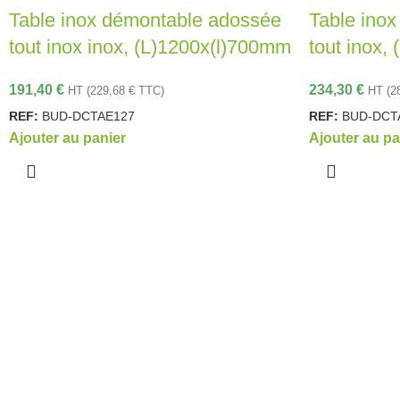
Table inox démontable adossée
Table ino
tout inox inox, (L)1200x(l)700mm
tout inox,
191,40
€
234,30
€
HT (
229,68
€
TTC)
HT (
2
REF:
BUD-DCTAE127
REF:
BUD-DCT
Ajouter au panier
Ajouter au pa