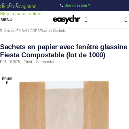
📞
Une question ?
Skip to navigation
Skip to main content
MENU
Accueil
/
EMBALLAGES
/
Sacs et Sachets
Sachets en papier avec fenêtre glassine
Fiesta Compostable (lot de 1000)
Réf. DC875 · Fiesta Compostable
ÉPUIS
É