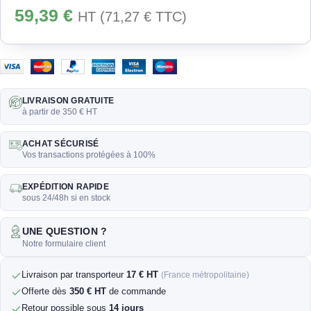
59,39
€
HT (
71,27
€
TTC)
LIVRAISON GRATUITE
à partir de 350 € HT
ACHAT SÉCURISÉ
Vos transactions protégées à 100%
EXPÉDITION RAPIDE
sous 24/48h si en stock
UNE QUESTION ?
Notre formulaire client
Livraison par transporteur
17 € HT
(France métropolitaine)
Offerte dès
350 € HT
de commande
Retour possible sous
14 jours