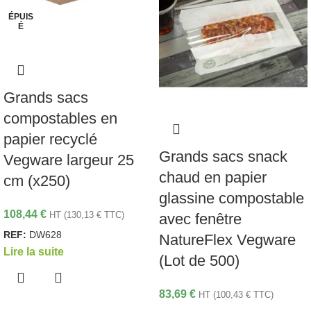
ÉPUIS
É
Grands sacs
compostables en
papier recyclé
Grands sacs snack
Vegware largeur 25
chaud en papier
cm (x250)
glassine compostable
108,44
€
HT (
130,13
€
TTC)
avec fenêtre
REF:
DW628
NatureFlex Vegware
Lire la suite
(Lot de 500)
83,69
€
HT (
100,43
€
TTC)