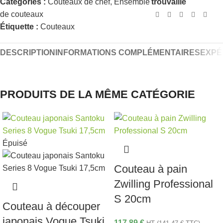
Catégories :
Couteaux de chef
,
Ensemble
trouvaille
de couteaux
Étiquette :
Couteaux
DESCRIPTION
INFORMATIONS COMPLÉMENTAIRES
EXPÉ
PRODUITS DE LA MÊME CATÉGORIE
Épuisé
Couteau à pain
Zwilling Professional
S 20cm
Couteau à découper
japonais Vogue Tsuki
117,89
€