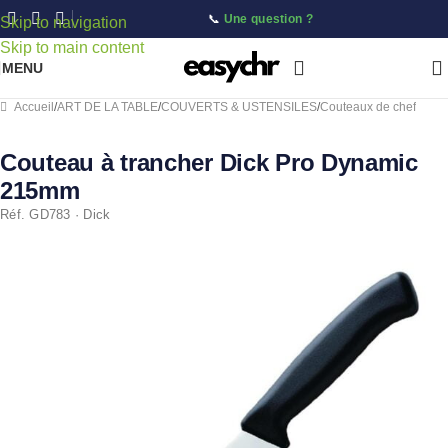
📞
Une question ?
Skip to navigation
Skip to main content
MENU
Accueil
/
ART DE LA TABLE
/
COUVERTS & USTENSILES
/
Couteaux de chef
Couteau à trancher Dick Pro Dynamic
215mm
Réf. GD783 · Dick