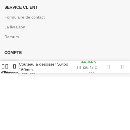
SERVICE CLIENT
Formulaire de contact
La livraison
Retours
COMPTE
22,02
€
Se connecter
Couteau à désosser Swibo
HT (
26,42
€
160mm
Créer un compte
e d'envies
Panier
Mon compte
TTC)
Conçu pour les professionnels de la cuisine | © 2024
EASYCHR