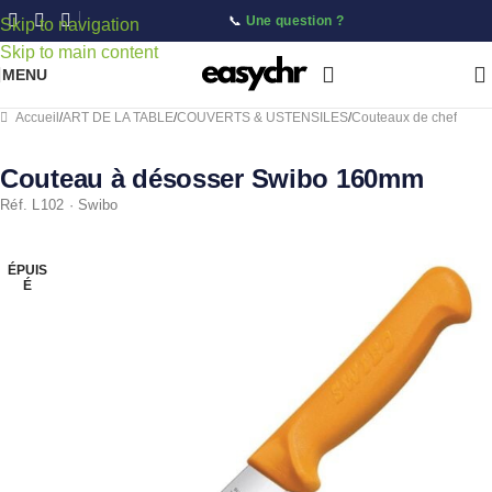
📞
Une question ?
Skip to navigation
Skip to main content
MENU
Accueil
/
ART DE LA TABLE
/
COUVERTS & USTENSILES
/
Couteaux de chef
Couteau à désosser Swibo 160mm
Réf. L102 · Swibo
ÉPUIS
É