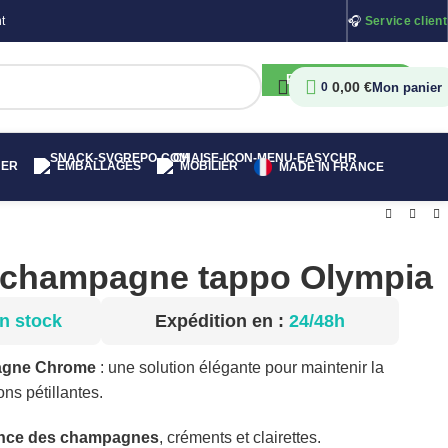
t
🎧
Service client
RECHERCHER
0,00
€
0
HER
EMBALLAGES
MOBILIER
MADE IN FRANCE
champagne tappo Olympia
n stock
Expédition en :
24/48h
gne Chrome
: une solution élégante pour maintenir la
ns pétillantes.
ence des champagnes
, créments et clairettes.