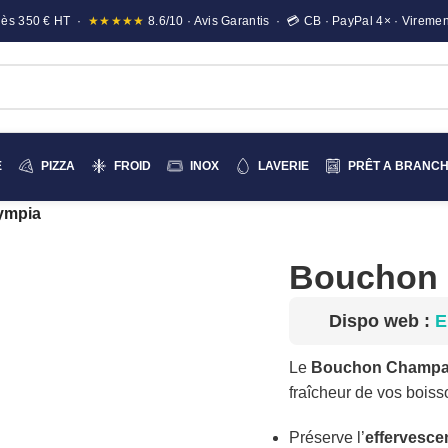
e dès 350 € HT ·
★★★★★
8.6/10 · Avis Garantis · 💳 CB · PayPal 4× · Viremen
E
PIZZA
FROID
INOX
LAVERIE
PRÊT A BRANC
ympia
Bouchon 
Dispo web :
E
Le
Bouchon Champa
fraîcheur de vos boisso
Préserve l’
effervesc