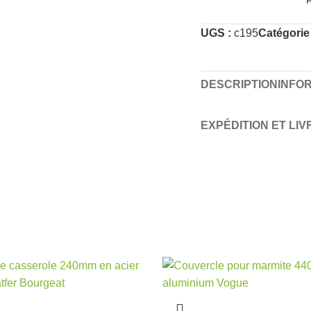
UGS :
c195
Catégorie 
DESCRIPTION
INFO
EXPÉDITION ET LI