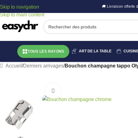
Skip to navigation
🚚 Livraison offert
Skip to main content
ART DE LA TABLE
CUISIN
TOUS LES RAYONS
Accueil
/
Derniers arrivages
/
Bouchon champagne tappo Ol
Cliquez pour agrandir