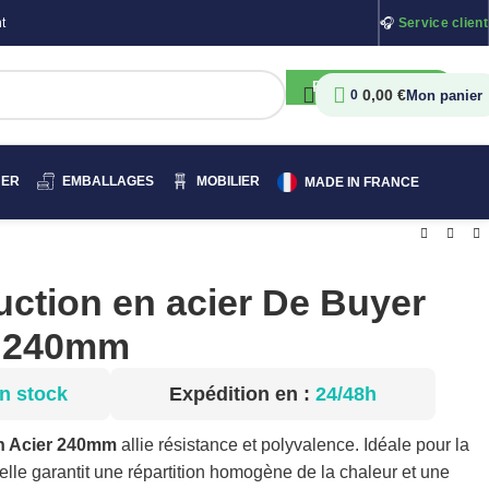
t
🎧
Service client
RECHERCHER
0,00
€
0
HER
EMBALLAGES
MOBILIER
MADE IN FRANCE
uction en acier De Buyer
B 240mm
n stock
Expédition en :
24/48h
en Acier 240mm
allie résistance et polyvalence. Idéale pour la
 elle garantit une répartition homogène de la chaleur et une