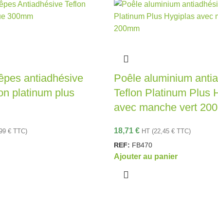
êpes antiadhésive
Poêle aluminium anti
on platinum plus
Teflon Platinum Plus 
avec manche vert 2
18,71
€
,99
€
TTC)
HT (
22,45
€
TTC)
REF:
FB470
Ajouter au panier