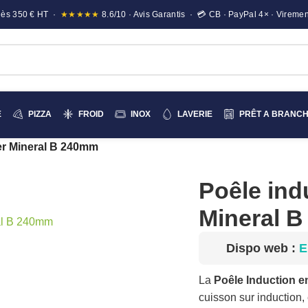
e dès 350 € HT ·
★★★★★
8.6/10 · Avis Garantis · 💳 CB · PayPal 4× · Viremen
E
PIZZA
FROID
INOX
LAVERIE
PRÊT A BRANC
er Mineral B 240mm
Poêle ind
Mineral 
Dispo web :
E
La
Poêle Induction 
cuisson sur induction,