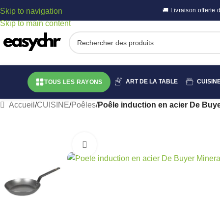
Skip to navigation
🚚 Livraison offert
Skip to main content
ART DE LA TABLE
CUISIN
TOUS LES RAYONS
Accueil
/
CUISINE
/
Poêles
/
Poêle induction en acier De Buy
Cliquez pour agrandir