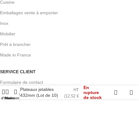
Cuisine
Emballages vente à emporter
Inox
Mobilier
Prêt à brancher
Made in France
SERVICE CLIENT
Formulaire de contact
10,43
€
En
Plateaux jetables
HT
rupture
La livraison
432mm (Lot de 10)
(
12,52
€
de stock
e d'envies
Panier
Mon compte
TTC)
Retours
COMPTE
Se connecter