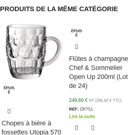
PRODUITS DE LA MÊME CATÉGORIE
ÉPUIS
É
Flûtes à champagne
Chef & Sommelier
Open Up 200ml (Lot
de 24)
ÉPUIS
É
246,60
€
HT (
295,92
€
TTC)
REF:
DP751
Lire la suite
Chopes à bière à
fossettes Utopia 570