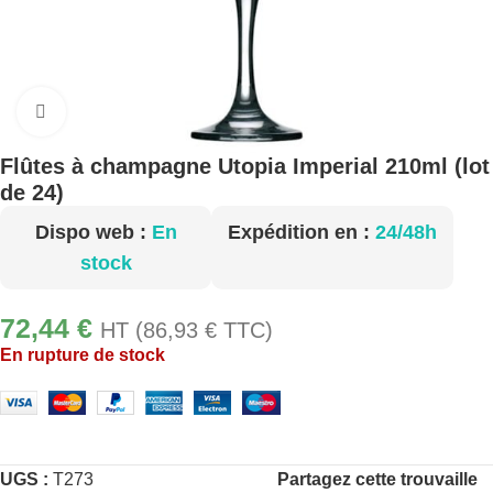
Cliquez pour agrandir
Flûtes à champagne Utopia Imperial 210ml (lot
de 24)
Dispo web :
En
Expédition en :
24/48h
stock
72,44
€
HT (
86,93
€
TTC)
En rupture de stock
UGS :
T273
Partagez cette trouvaille