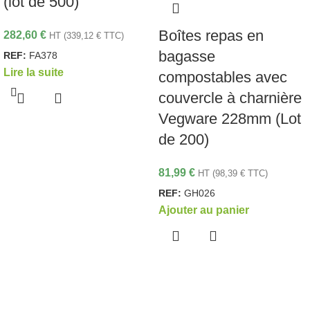
(lot de 500)
Boîtes repas en
282,60
€
HT (
339,12
€
TTC)
bagasse
REF:
FA378
Lire la suite
compostables avec
couvercle à charnière
Vegware 228mm (Lot
de 200)
81,99
€
HT (
98,39
€
TTC)
REF:
GH026
Ajouter au panier