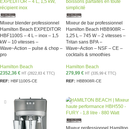
Mixeur blender professionnel
Mixeur de bar professionnel
Hamilton Beach EXPEDITOR
Hamilton Beach HBB908R –
HBF1100S – 4 L – inox – 1,5
1,25 L – 745 W – 2 vitesses –
kW – 10 vitesses –
Tritan sans BPA –
Wave~Action – pulse & chop –
Wave~Action – NSF – CE –
pro
cocktails & smoothies
Hamilton Beach
Hamilton Beach
2352,36
€
279,99
€
HT (
2822,83
€
TTC)
HT (
335,99
€
TTC)
REF:
HBF1100S-CE
REF:
HBB908R-CE
AJOUTER AU PANIER
AJOUTER AU PANIER
Mixeur professionnel Hamilton