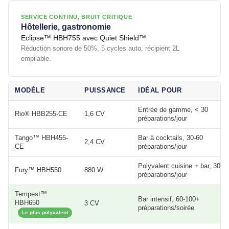
1 avis
SERVICE CONTINU, BRUIT CRITIQUE
Hôtellerie, gastronomie
Eclipse™ HBH755 avec Quiet Shield™
Réduction sonore de 50%, 5 cycles auto, récipient 2L
empilable.
MODÈLE
PUISSANCE
IDÉAL POUR
Entrée de gamme, < 30
Rio® HBB255-CE
1,6 CV
préparations/jour
Tango™ HBH455-
Bar à cocktails, 30-60
2,4 CV
CE
préparations/jour
Polyvalent cuisine + bar, 30-6
Fury™ HBH550
880 W
préparations/jour
Tempest™
Bar intensif, 60-100+
HBH650
3 CV
préparations/soirée
Le plus polyvalent