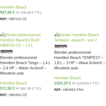
Hamilton Beach
587,90
€
HT (
705,48
€
TTC)
REF:
HBF510-CE
AJOUTER AU PANIER
Blender professionnel
Blender professionnel
Hamilton Beach TEMPEST –
Hamilton Beach Tango – 1,4 L
1,8 L – 3 HP – Wave Action® –
– 2,4 HP – Wave~Action® –
Minuterie auto
Minuterie auto
Hamilton Beach
Hamilton Beach
1024,20
€
HT (
1229,04
€
TTC)
572,50
€
HT (
687,00
€
TTC)
REF:
HBH650-FRA
REF:
HBH455-CE
AJOUTER AU PANIER
AJOUTER AU PANIER