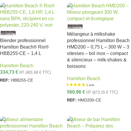
Mélangeur à milkshake
Blender professionnel
professionnel Hamilton Beach
Hamilton Beach® Rio®
HMD200 – 0,75 L – 300 W – 3
HBB255-CE – 1,4 L
vitesses – bol inox – compact
& silencieux – milk-shakes &
Hamilton Beach
boissons
334,73
€
HT (
401,68
€
TTC)
Hamilton Beach
REF:
HBB255-CE
AJOUTER AU PANIER
560,96
€
HT (
673,15
€
TTC)
REF:
HMD200-CE
AJOUTER AU PANIER