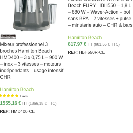
Beach FURY HBH550 – 1,8 L
– 880 W – Wave~Action – bol
sans BPA – 2 vitesses + pulse
– minuterie auto – CHR & bars
Hamilton Beach
817,97
€
Mixeur professionnel 3
HT (
981,56
€
TTC)
broches Hamilton Beach
REF:
HBH550R-CE
HMD400 – 3 x 0,75 L – 900 W
AJOUTER AU PANIER
– inox – 3 vitesses – moteurs
indépendants – usage intensif
CHR
Hamilton Beach
1555,16
€
HT (
1866,19
€
TTC)
REF:
HMD400-CE
AJOUTER AU PANIER