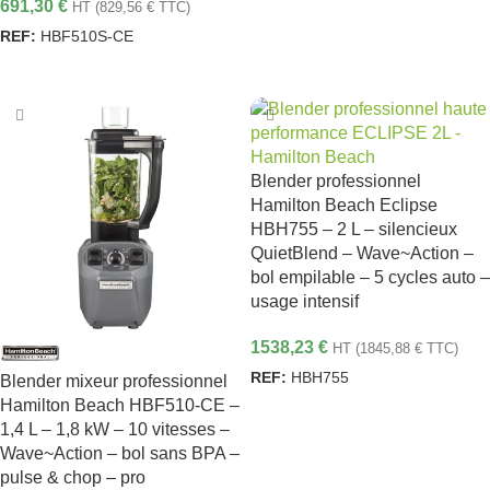
691,30
€
HT (
829,56
€
TTC)
REF:
HBF510S-CE
AJOUTER AU PANIER
Blender professionnel
Hamilton Beach Eclipse
HBH755 – 2 L – silencieux
QuietBlend – Wave~Action –
bol empilable – 5 cycles auto –
usage intensif
1538,23
€
HT (
1845,88
€
TTC)
REF:
HBH755
Blender mixeur professionnel
Hamilton Beach HBF510-CE –
AJOUTER AU PANIER
1,4 L – 1,8 kW – 10 vitesses –
Wave~Action – bol sans BPA –
pulse & chop – pro