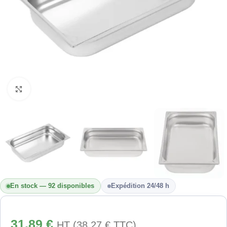
Cliquez pour agrandir
En stock — 92 disponibles
Expédition 24/48 h
31,89
€
HT (
38,27
€
TTC)