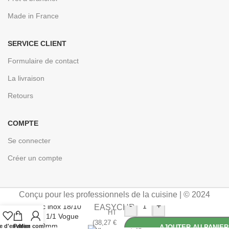
Made in France
SERVICE CLIENT
Formulaire de contact
La livraison
Retours
COMPTE
Se connecter
Créer un compte
Conçu pour les professionnels de la cuisine | © 2024
31,89
€
-
+
Bac inox 18/10
EASYCHR
HT
GN 1/1 Vogue
(
38,27
€
100mm
e d'envies
Panier
Mon compte
AJOUTER AU PANIER