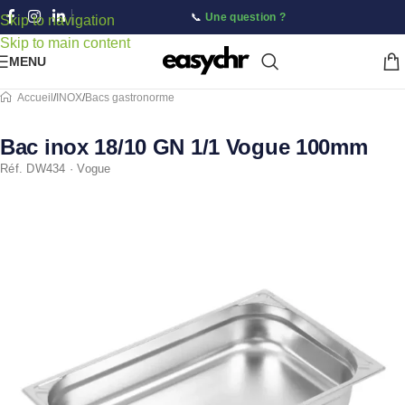
📞
Une question ?
Skip to navigation
Skip to main content
MENU
/
INOX
/
Bacs gastronorme
Accueil
Bac inox 18/10 GN 1/1 Vogue 100mm
Réf. DW434 · Vogue