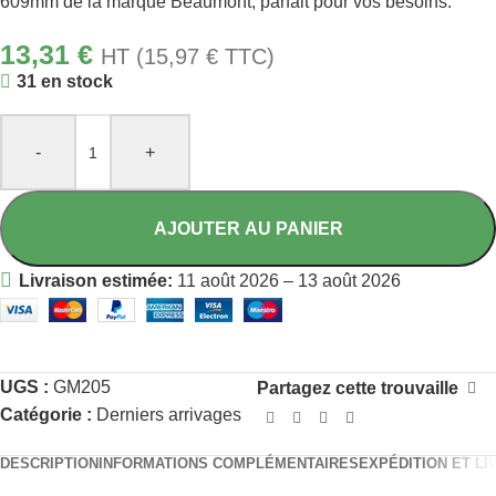
609mm de la marque Beaumont, parfait pour vos besoins.
13,31
€
HT (
15,97
€
TTC)
31 en stock
-
+
AJOUTER AU PANIER
Livraison estimée:
11 août 2026 – 13 août 2026
UGS :
GM205
Partagez cette trouvaille
Catégorie :
Derniers arrivages
DESCRIPTION
INFORMATIONS COMPLÉMENTAIRES
EXPÉDITION ET LI