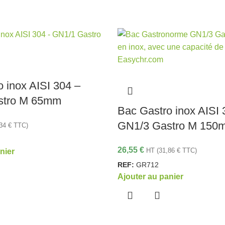
 inox AISI 304 –
stro M 65mm
Bac Gastro inox AISI 
GN1/3 Gastro M 150
,34
€
TTC)
26,55
€
HT (
31,86
€
TTC)
nier
REF:
GR712
Ajouter au panier