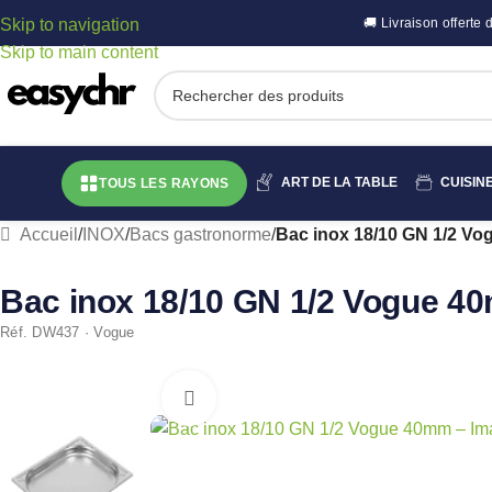
Skip to navigation
🚚 Livraison offert
Skip to main content
ART DE LA TABLE
CUISIN
TOUS LES RAYONS
Accueil
/
INOX
/
Bacs gastronorme
/
Bac inox 18/10 GN 1/2 V
Bac inox 18/10 GN 1/2 Vogue 4
Réf. DW437 · Vogue
Cliquez pour agrandir
ÉPUISÉ