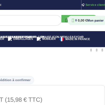
t
🎧
Service client
RECHERCHER
0,00
€
0
HER
EMBALLAGES
MOBILIER
MADE IN FRANCE
édition à confirmer
T (
15,98
€
TTC)