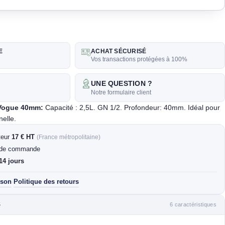
E
ACHAT SÉCURISÉ
Vos transactions protégées à 100%
UNE QUESTION ?
k
Notre formulaire client
 Vogue 40mm:
Capacité : 2,5L. GN 1/2. Profondeur: 40mm. Idéal pour
nelle.
rteur
17 € HT
(France métropolitaine)
de commande
14 jours
ison
Politique des retours
·
6 caractéristiques
S