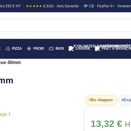
e dès 350 € HT ·
★★★★★
8.6/10 · Avis Garantis · 💳 CB · PayPal 4× · Viremen
E
PIZZA
FROID
INOX
LAVERIE
PRÊT A BRANC
ogue 40mm
0mm
En réappro
Exp
13,32
€
H