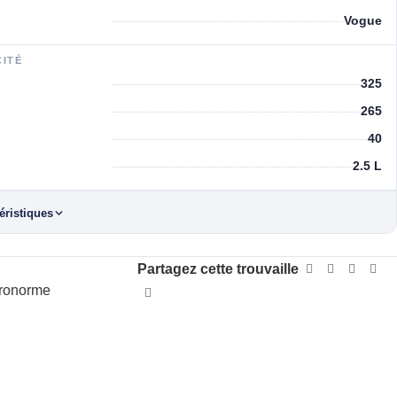
Vogue
CITÉ
325
265
40
2.5 L
téristiques
Partagez cette trouvaille
tronorme