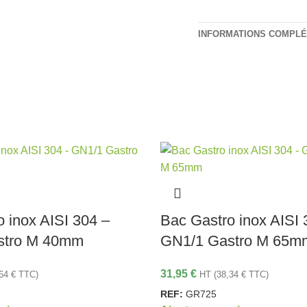
INFORMATIONS COMPL
 inox AISI 304 –
Bac Gastro inox AISI 
stro M 40mm
GN1/1 Gastro M 65m
31,95
€
,64
€
TTC)
HT (
38,34
€
TTC)
REF:
GR725