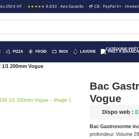
e dès 350 € HT ·
★★★★★
8.6/10 · Avis Garantis · 💳 CB · PayPal 4× · Viremen
E
PIZZA
FROID
INOX
LAVERIE
PRÊT A BRANC
N 1/1 200mm Vogue
Bac Gast
andir
Vogue
Dispo web :
E
Bac Gastronorme in
profondeur. Volume 28L