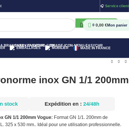
t
🎧
Service client
RECHERCHER
0,00
€
0
HER
EMBALLAGES
MOBILIER
MADE IN FRANCE
ronorme inox GN 1/1 200mm
n stock
Expédition en :
24/48h
ox GN 1/1 200mm Vogue:
Format GN 1/1. 200mm de
. 325 x 530 mm.. Idéal pour une utilisation professionnelle.