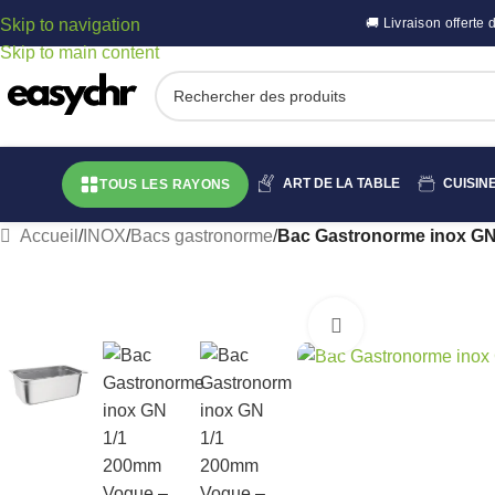
Skip to navigation
🚚 Livraison offert
Skip to main content
ART DE LA TABLE
CUISIN
TOUS LES RAYONS
Accueil
/
INOX
/
Bacs gastronorme
/
Bac Gastronorme inox G
Cliquez pour agr