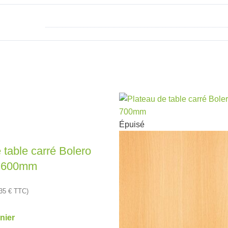
Épuisé
 table carré Bolero
re 600mm
,35
€
TTC)
nier