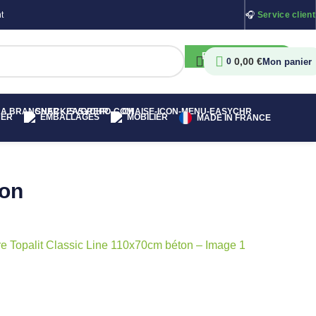
t
🎧
Service client
RECHERCHER
0,00
€
0
HER
EMBALLAGES
MOBILIER
MADE IN FRANCE
ton