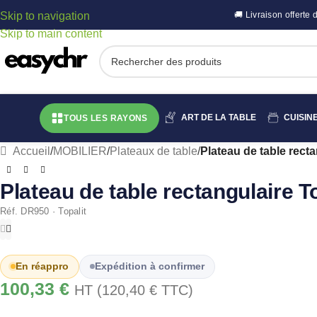
Skip to navigation
🚚 Livraison offert
Skip to main content
ART DE LA TABLE
CUISIN
TOUS LES RAYONS
Accueil
/
MOBILIER
/
Plateaux de table
/
Plateau de table rect
Plateau de table rectangulaire 
Réf. DR950 · Topalit
En réappro
Expédition à confirmer
100,33
€
HT (
120,40
€
TTC)