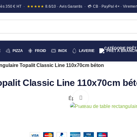
e dès 350 € HT ·
★★★★★
8.6/10 · Avis Garantis · 💳 CB · PayPal 4× · Viremen
E
PIZZA
FROID
INOX
LAVERIE
PRÊT A BRANC
angulaire Topalit Classic Line 110x70cm béton
Topalit Classic Line 110x70cm bé
Cliquez pour agrandir
Épuisé