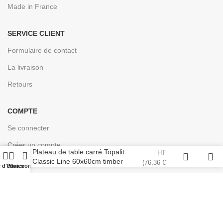
Made in France
SERVICE CLIENT
Formulaire de contact
La livraison
Retours
COMPTE
Se connecter
63,63
€
Créer un compte
Plateau de table carré Topalit
HT
Classic Line 60x60cm timber
(
76,36
€
e d'envies
Panier
Mon compte
TTC)
Conçu pour les professionnels de la cuisine | © 2024
EASYCHR