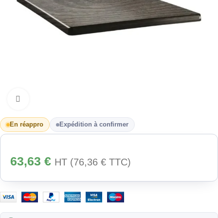
Cliquez pour agrandir
En réappro
Expédition à confirmer
63,63
€
HT (
76,36
€
TTC)