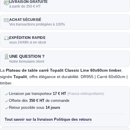
LIVRAISON GRATUITE
à partir de 350 € HT
ACHAT SÉCURISÉ
Vos transactions protégées à 100%
EXPÉDITION RAPIDE
sous 24/48h si en stock
UNE QUESTION ?
Notre formulaire client
La
Plateau de table carré Topalit Classic Line 60x60cm timber
,
signée
Topalit
, offre élégance et durabilité. DR955 | Carré 60x60cm |
timber.
Livraison par transporteur
17 € HT
(France métropolitaine)
Offerte dès
350 € HT
de commande
Retour possible sous
14 jours
Tout savoir sur la livraison
Politique des retours
·