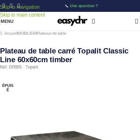
📞
Une question ?
Skip to navigation
Skip to main content
MENU
Accueil
/
MOBILIER
/
Plateaux de table
Plateau de table carré Topalit Classic
Line 60x60cm timber
Réf. DR955 · Topalit
ÉPUIS
É