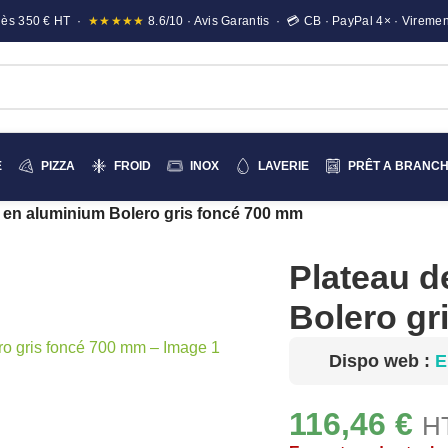
e dès 350 € HT ·
★★★★★
8.6/10 · Avis Garantis · 💳 CB · PayPal 4× · Viremen
E
PIZZA
FROID
INOX
LAVERIE
PRÊT A BRANC
é en aluminium Bolero gris foncé 700 mm
Plateau d
Bolero gr
Dispo web :
E
116,46
€
HT