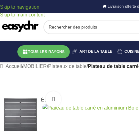
Skip to navigation
🚚 Livraison offert
Skip to main content
ART DE LA TABLE
CUISIN
TOUS LES RAYONS
Accueil
/
MOBILIER
/
Plateaux de table
/
Plateau de table carr
Cliquez pour agrandir
Épuisé