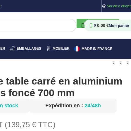
t
🎧
Service client
RECHERCHER
0,00
€
0
HER
EMBALLAGES
MOBILIER
MADE IN FRANCE
e table carré en aluminium
is foncé 700 mm
n stock
Expédition en :
24/48h
 (
139,75
€
TTC)