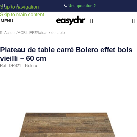
📞
Une question ?
Skip to navigation
Skip to main content
MENU
Accueil
/
MOBILIER
/
Plateaux de table
Plateau de table carré Bolero effet bois
vieilli – 60 cm
Réf. DR821 · Bolero