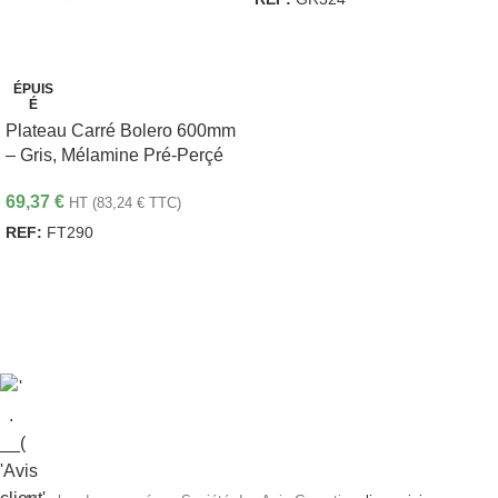
AJOUTER AU PANIER
ÉPUIS
É
Plateau Carré Bolero 600mm
– Gris, Mélamine Pré-Perçé
69,37
€
HT (
83,24
€
TTC)
REF:
FT290
LIRE LA SUITE