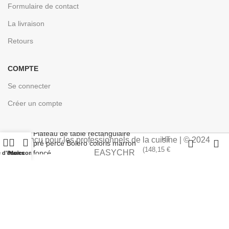
Formulaire de contact
La livraison
Retours
COMPTE
Se connecter
Créer un compte
123,46
€
Plateau de table rectangulaire
Conçu pour les professionnels de la cuisine | © 2024
HT
pré percé Bolero coloris marron
(
148,15
€
EASYCHR
foncé
e d'envies
Panier
Mon compte
TTC)