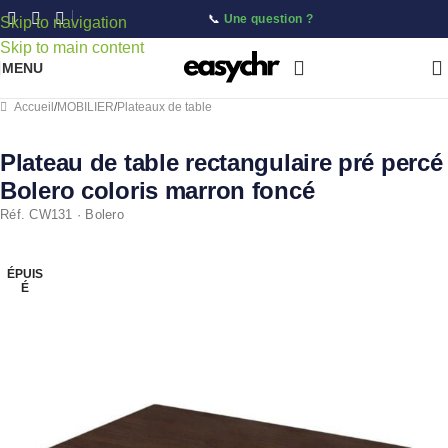
📞
Une question ?
Skip to navigation
Skip to main content
MENU
Accueil
/
MOBILIER
/
Plateaux de table
Plateau de table rectangulaire pré percé
Bolero coloris marron foncé
Réf. CW131 · Bolero
ÉPUIS
É