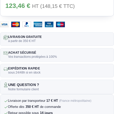
123,46
€
HT (
148,15
€
TTC)
LIVRAISON GRATUITE
à partir de 350 € HT
ACHAT SÉCURISÉ
Vos transactions protégées à 100%
EXPÉDITION RAPIDE
sous 24/48h si en stock
UNE QUESTION ?
Notre formulaire client
Livraison par transporteur
17 € HT
(France métropolitaine)
Offerte dès
350 € HT
de commande
Retour possible sous
14 jours