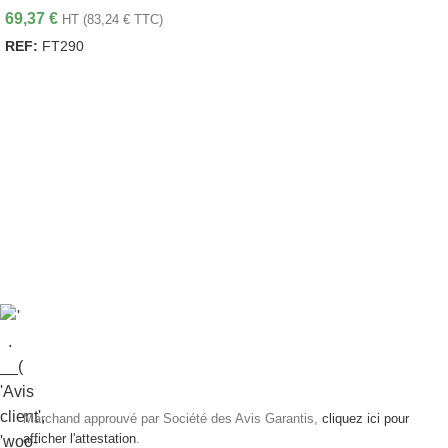
69,37
€
HT (
83,24
€
TTC)
REF:
FT290
LIRE LA SUITE
Marchand approuvé par Société des Avis Garantis,
cliquez ici pour
afficher l'attestation
.