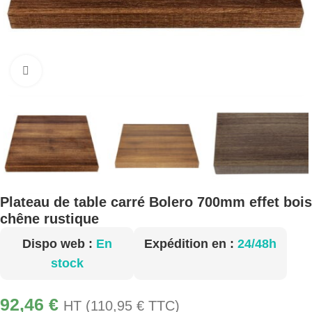
Cliquez pour agrandir
Plateau de table carré Bolero 700mm effet bois
chêne rustique
Dispo web :
En
Expédition en :
24/48h
stock
92,46
€
HT (
110,95
€
TTC)