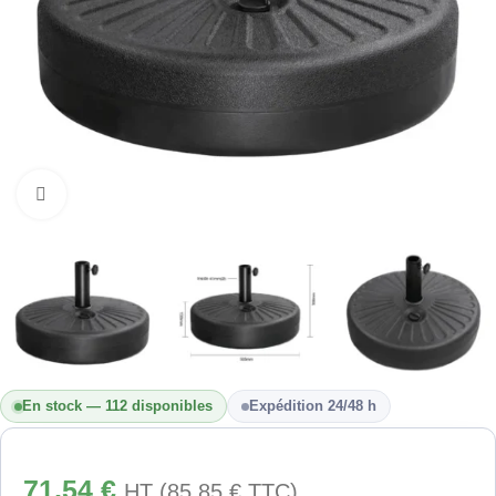
Cliquez pour agrandir
En stock — 112 disponibles
Expédition 24/48 h
71,54
€
HT (
85,85
€
TTC)