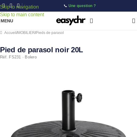
📞
Une question ?
Skip to navigation
Skip to main content
MENU
Accueil
/
MOBILIER
/
Pieds de parasol
Pied de parasol noir 20L
Réf. FS231 · Bolero