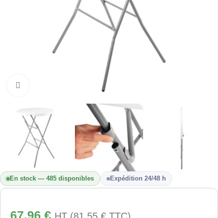
Cliquez pour agrandir
En stock — 485 disponibles
Expédition 24/48 h
67,96
€
HT (
81,55
€
TTC)