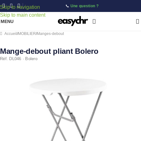
📞
Une question ?
Skip to navigation
Skip to main content
MENU
Accueil
/
MOBILIER
/
Manges-debout
Mange-debout pliant Bolero
Réf. DL046 · Bolero