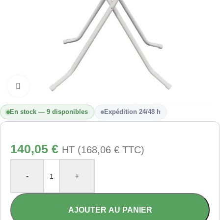
Cliquez pour agrandir
En stock — 9 disponibles
Expédition 24/48 h
140,05
€
HT (
168,06
€
TTC)
-
+
AJOUTER AU PANIER