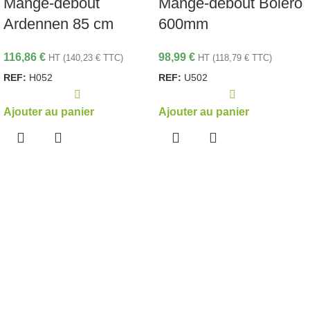
Mange-debout
Mange-debout Bolero
Ardennen 85 cm
600mm
116,86
€
98,99
€
HT (
140,23
€
TTC)
HT (
118,79
€
TTC)
REF:
H052
REF:
U502
Ajouter au panier
Ajouter au panier