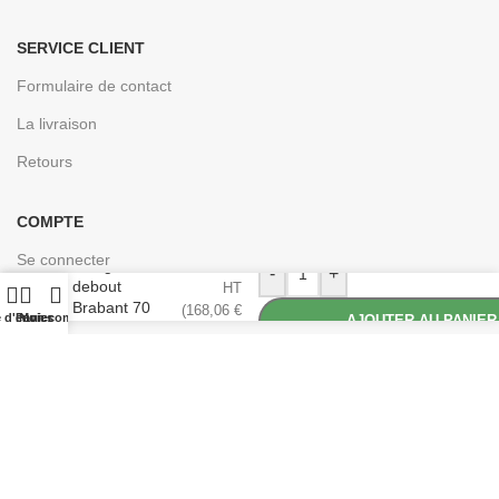
SERVICE CLIENT
Formulaire de contact
La livraison
Retours
COMPTE
Se connecter
140,05
€
Mange-
-
+
debout
HT
Créer un compte
Brabant 70
(
168,06
€
e d'envies
Panier
Mon compte
AJOUTER AU PANIER
cm
TTC)
Conçu pour les professionnels de la cuisine | © 2024
EASYCHR