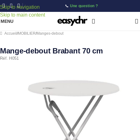
📞
Une question ?
Skip to navigation
Skip to main content
MENU
Accueil
/
MOBILIER
/
Manges-debout
Mange-debout Brabant 70 cm
Réf. H051