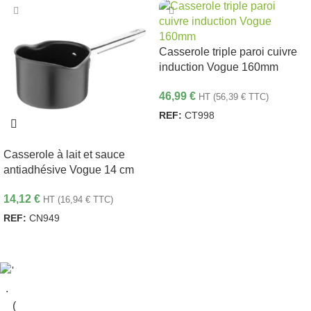
Casserole triple paroi cuivre
induction Vogue 160mm
46,99
€
HT (
56,39
€
TTC)
REF:
CT998
AJOUTER AU PANIER
Casserole à lait et sauce
antiadhésive Vogue 14 cm
14,12
€
HT (
16,94
€
TTC)
REF:
CN949
AJOUTER AU PANIER