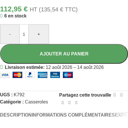
112,95
€
HT (
135,54
€
TTC)
6 en stock
-
+
AJOUTER AU PANIER
Livraison estimée:
12 août 2026 – 14 août 2026
UGS :
K792
Partagez cette trouvaille
Catégorie :
Casseroles
DESCRIPTION
INFORMATIONS COMPLÉMENTAIRES
EXPÉ