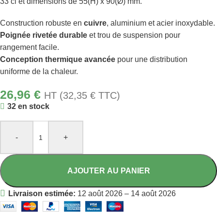
33 cl et dimensions de 55(H) x 90(Ø) mm.
Construction robuste en
cuivre
, aluminium et acier inoxydable.
Poignée rivetée durable
et trou de suspension pour
rangement facile.
Conception thermique avancée
pour une distribution
uniforme de la chaleur.
26,96
€
HT (
32,35
€
TTC)
32 en stock
-
+
AJOUTER AU PANIER
Livraison estimée:
12 août 2026 – 14 août 2026