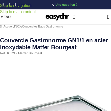
📞
Une question ?
Skip to navigation
Skip to main content
MENU
Accueil
/
INOX
/
Couvercles Bacs Gastronorme
Couvercle Gastronorme GN1/1 en acier
inoxydable Matfer Bourgeat
Réf. K079 · Matfer Bourgeat