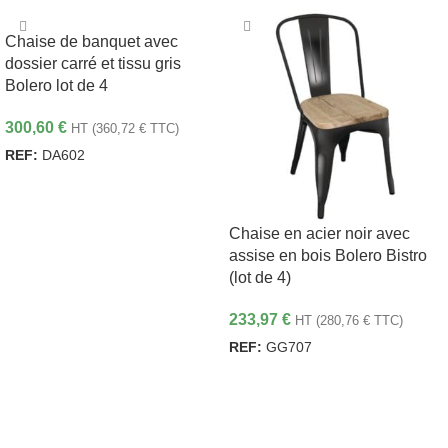
Chaise de banquet avec
dossier carré et tissu gris
Bolero lot de 4
300,60
€
HT (
360,72
€
TTC)
REF:
DA602
AJOUTER AU PANIER
Chaise en acier noir avec
assise en bois Bolero Bistro
(lot de 4)
233,97
€
HT (
280,76
€
TTC)
REF:
GG707
AJOUTER AU PANIER