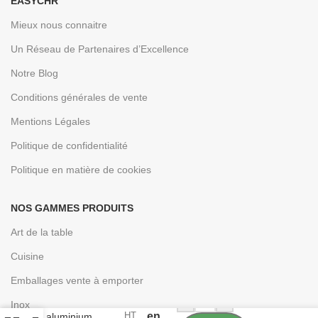
EASYCHR
Mieux nous connaitre
Un Réseau de Partenaires d’Excellence
Notre Blog
Conditions générales de vente
Mentions Légales
Politique de confidentialité
Politique en matière de cookies
NOS GAMMES PRODUITS
Art de la table
Cuisine
Chaises
de
Emballages vente à emporter
banquet
291,60
€
-
+
11
en
Inox
HT
en
aluminium