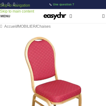
📞
Une question ?
Skip to navigation
Skip to main content
MENU
Accueil
/
MOBILIER
/
Chaises