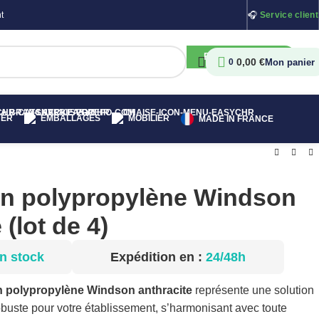
t
🎧
Service client
RECHERCHER
0,00
€
0
HER
EMBALLAGES
MOBILIER
MADE IN FRANCE
en polypropylène Windson
 (lot de 4)
n stock
Expédition en :
24/48h
en polypropylène Windson anthracite
représente une solution
obuste pour votre établissement, s’harmonisant avec toute