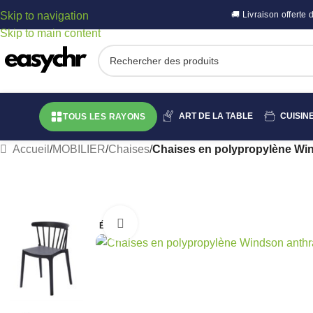
Skip to navigation
🚚 Livraison offert
Skip to main content
ART DE LA TABLE
CUISIN
TOUS LES RAYONS
Accueil
/
MOBILIER
/
Chaises
/
Chaises en polypropylène Wind
Cliquez pour agrandir
ÉPUISÉ