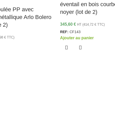
éventail en bois cou
ulée PP avec
noyer (lot de 2)
métallique Arlo Bolero
e 2)
345,60
€
HT (
414,72
€
TTC)
REF:
CF143
,98
€
TTC)
Ajouter au panier