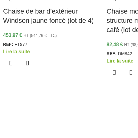
Chaise de bar d’extérieur
Chaise mo
Windson jaune foncé (lot de 4)
structure 
café (lot d
453,97
€
HT (
544,76
€
TTC)
REF:
FT977
82,48
€
HT (
98
Lire la suite
REF:
DM842
Lire la suite