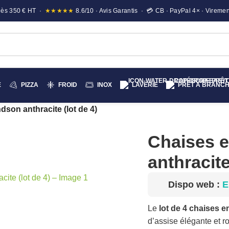
e dès 350 € HT ·
★★★★★
8.6/10 · Avis Garantis · 💳 CB · PayPal 4× · Viremen
E
PIZZA
FROID
INOX
LAVERIE
PRÊT A BRANC
son anthracite (lot de 4)
Chaises 
anthracite
Dispo web :
E
Le
lot de 4 chaises 
d’assise élégante et r