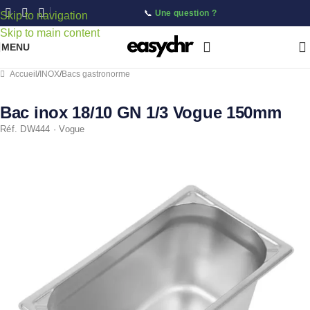
📞
Une question ?
Skip to navigation
Skip to main content
MENU
Accueil
/
INOX
/
Bacs gastronorme
Bac inox 18/10 GN 1/3 Vogue 150mm
Réf. DW444 · Vogue