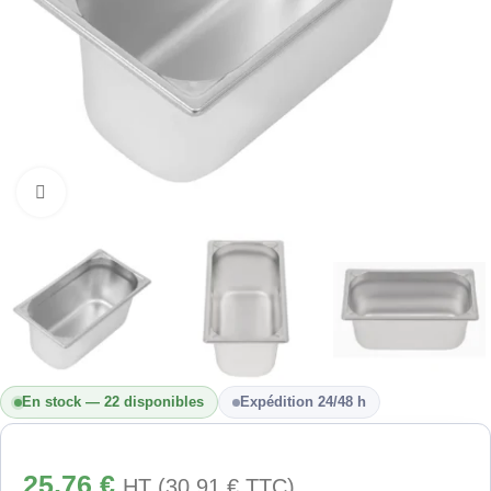
Cliquez pour agrandir
En stock — 22 disponibles
Expédition 24/48 h
25,76
€
HT (
30,91
€
TTC)