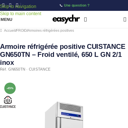
📞
Une question ?
Skip to navigation
Skip to main content
MENU
Accueil
/
FROID
/
Armoires réfrigérées positives
Armoire réfrigérée positive CUISTANCE
GN650TN – Froid ventilé, 650 L GN 2/1
inox
Réf. GN650TN · CUISTANCE
-45%