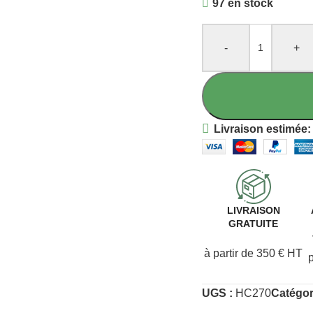
97 en stock
-
+
Livraison estimée:
LIVRAISON
GRATUITE
à partir de 350 € HT
UGS :
HC270
Catégor