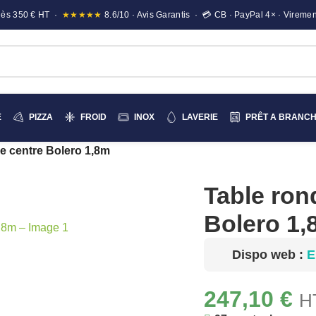
e dès 350 € HT ·
★★★★★
8.6/10 · Avis Garantis · 💳 CB · PayPal 4× · Viremen
E
PIZZA
FROID
INOX
LAVERIE
PRÊT A BRANC
le centre Bolero 1,8m
Table rond
Bolero 1,
Dispo web :
E
247,10
€
H