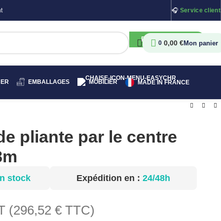
t
🎧
Service client
RECHERCHER
0,00
€
0
HER
EMBALLAGES
MOBILIER
MADE IN FRANCE
e pliante par le centre
8m
n stock
Expédition en :
24/48h
T (
296,52
€
TTC)