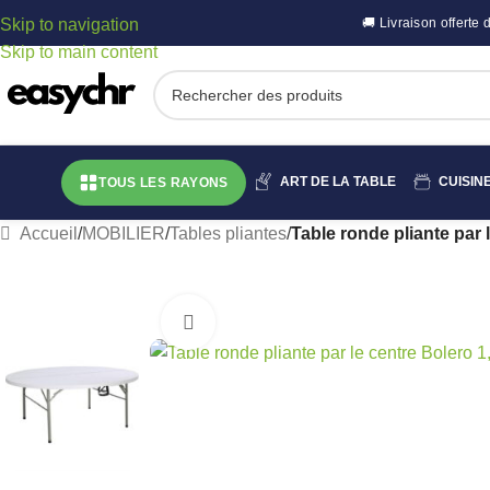
Skip to navigation
🚚 Livraison offert
Skip to main content
ART DE LA TABLE
CUISIN
TOUS LES RAYONS
Accueil
/
MOBILIER
/
Tables pliantes
/
Table ronde pliante par 
Cliquez pour agrandir