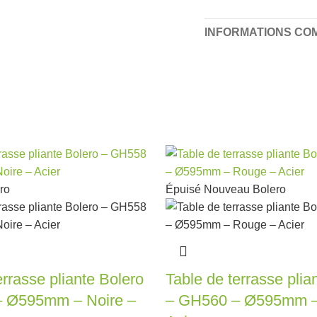
INFORMATIONS CO
ro
Épuisé
Nouveau
Bolero
errasse pliante Bolero
Table de terrasse plia
 Ø595mm – Noire –
– GH560 – Ø595mm –