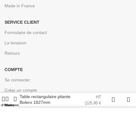
Made in France
SERVICE CLIENT
Formulaire de contact
La livraison
Retours
COMPTE
Se connecter
104,96
€
Créer un compte
Table rectangulaire pliante
HT
Bolero 1827mm
(
125,95
€
e d'envies
Panier
Mon compte
TTC)
Conçu pour les professionnels de la cuisine | © 2024
EASYCHR