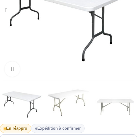
Cliquez pour agrandir
En réappro
Expédition à confirmer