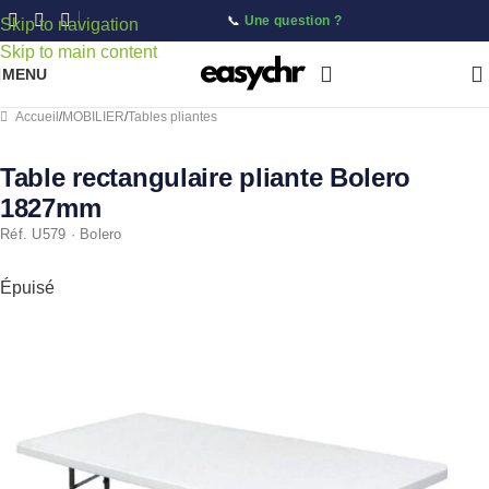
📞
Une question ?
Skip to navigation
Skip to main content
MENU
Accueil
/
MOBILIER
/
Tables pliantes
Table rectangulaire pliante Bolero
1827mm
Réf. U579 · Bolero
Épuisé