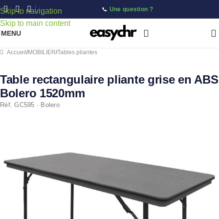
📞
Une question ?
Skip to navigation
Skip to main content
MENU
Accueil
/
MOBILIER
/
Tables pliantes
Table rectangulaire pliante grise en ABS
Bolero 1520mm
Réf. GC595 · Bolero