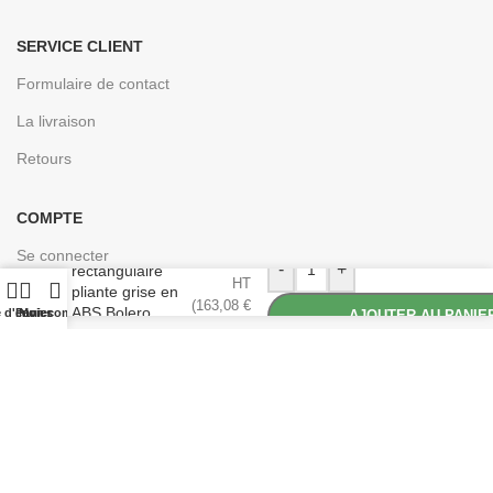
SERVICE CLIENT
Formulaire de contact
La livraison
Retours
COMPTE
Table
Se connecter
135,90
€
-
+
rectangulaire
HT
pliante grise en
Créer un compte
(
163,08
€
ABS Bolero
e d'envies
Panier
Mon compte
AJOUTER AU PANIE
TTC)
1520mm
Conçu pour les professionnels de la cuisine | © 2024
EASYCHR