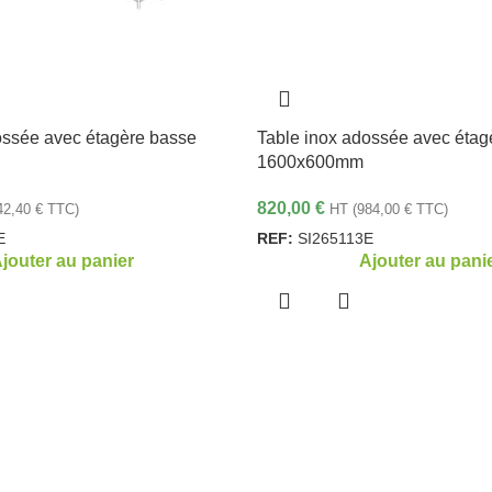
ossée avec étagère basse
Table inox adossée avec étag
1600x600mm
820,00
€
42,40
€
TTC)
HT (
984,00
€
TTC)
E
REF:
SI265113E
jouter au panier
Ajouter au pani