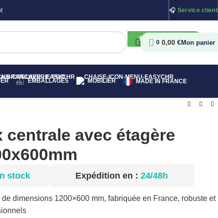
t
🎧
Service client
RECHERCHER
0,00
€
0
HER
EMBALLAGES
MOBILIER
MADE IN FRANCE
x centrale avec étagère
200x600mm
n stock
Expédition en :
24/48h
4 de dimensions 1200×600 mm, fabriquée en France, robuste et
sionnels