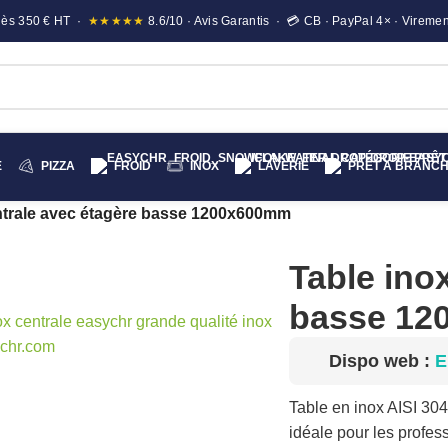
e dès 350 € HT ·
★★★★★
8.6/10 · Avis Garantis · 💳 CB · PayPal 4× · Viremen
E
PIZZA
FROID
INOX
LAVERIE
PRÊT A BRANC
ntrale avec étagère basse 1200x600mm
Table ino
basse 1
liquez pour agrandir
Dispo web :
E
Table en inox AISI 30
idéale pour les profes