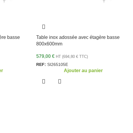
ère basse
Table inox adossée avec étagère basse
800x600mm
579,00
€
HT (
694,80
€
TTC)
REF:
SI265105E
er
Ajouter au panier