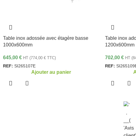
Table inox adossée avec étagère basse
Table inox ad
1000x600mm
1200x600mm
645,00
€
702,00
€
HT (
774,00
€
TTC)
HT (
8
REF:
SI265107E
REF:
SI265109
Ajouter au panier
A