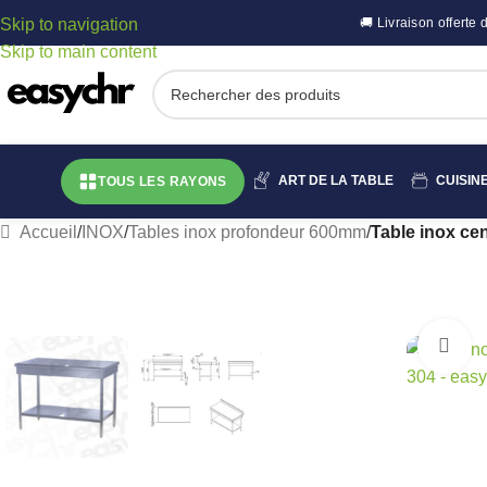
Skip to navigation
🚚 Livraison offert
Skip to main content
ART DE LA TABLE
CUISIN
TOUS LES RAYONS
Accueil
/
INOX
/
Tables inox profondeur 600mm
/
Table inox ce
C