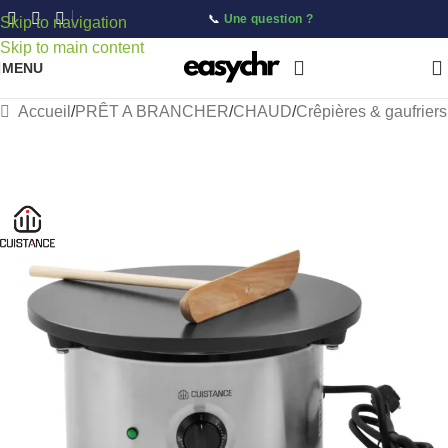
📞
Une question ?
Skip to navigation
Skip to main content
MENU
Accueil
/
PRÊT A BRANCHER
/
CHAUD
/
Crêpières & gaufriers
-45%