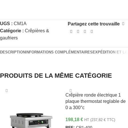
UGS :
CM1A
Partagez cette trouvaille
Catégorie :
Crêpières &
gaufriers
DESCRIPTION
INFORMATIONS COMPLÉMENTAIRES
EXPÉDITION ET LI
PRODUITS DE LA MÊME CATÉGORIE
Crêpière ronde électrique 1
plaque thermostat reglable de
0 a 300°c
198,18
€
HT (
237,82
€
TTC)
REF:
CR1-400