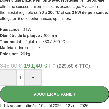
Dotée d’une
plaque en fonte
avec revêtement en téflon, elle
offre une cuisson uniforme et sans accrochage. Avec son
thermostat réglable de
30 à 300 °C
et ses
3 kW de puissance
,
elle garantit des performances optimales.
Puissance :
3 kW
Diamètre de la plaque :
400 mm
Thermostat :
réglable de 30 à 300 °C
Matériau :
Inox et fonte
Poids net :
20 kg
191,40
€
348,00
€
HT (
229,68
€
TTC)
-
+
AJOUTER AU PANIER
Livraison estimée:
10 août 2026 – 12 août 2026