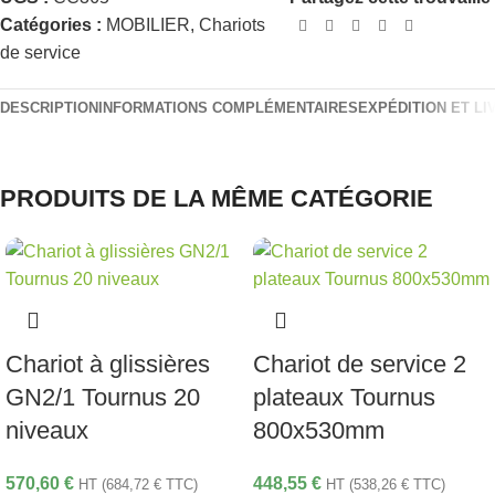
Catégories :
MOBILIER
,
Chariots
de service
DESCRIPTION
INFORMATIONS COMPLÉMENTAIRES
EXPÉDITION ET LI
PRODUITS DE LA MÊME CATÉGORIE
Chariot à glissières
Chariot de service 2
GN2/1 Tournus 20
plateaux Tournus
niveaux
800x530mm
570,60
€
448,55
€
HT (
684,72
€
TTC)
HT (
538,26
€
TTC)