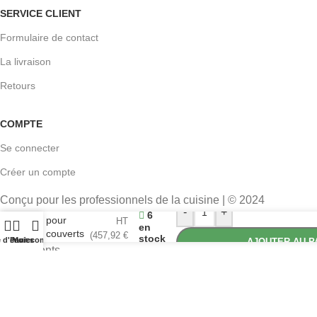
SERVICE CLIENT
Formulaire de contact
La livraison
Retours
COMPTE
Se connecter
Créer un compte
Conçu pour les professionnels de la cuisine | © 2024
381,60
€
Chariot
-
+
6
EASYCHR
pour
HT
en
couverts
(
457,92
€
stock
e d'envies
Panier
Mon compte
AJOUTER AU P
Vogue
TTC)